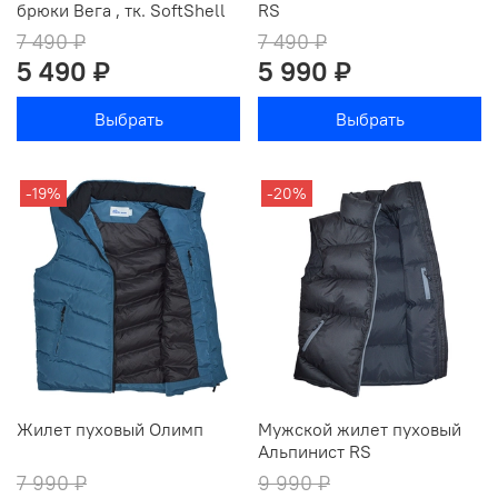
брюки Вега , тк. SoftShell
RS
7 490 ₽
7 490 ₽
5 490 ₽
5 990 ₽
Выбрать
Выбрать
-19%
-20%
Жилет пуховый Олимп
Мужской жилет пуховый
Альпинист RS
7 990 ₽
9 990 ₽