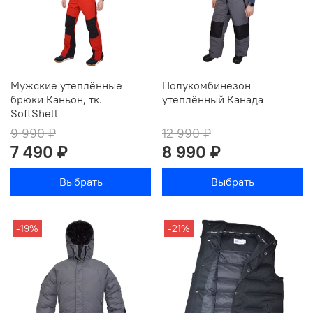
Мужские утеплённые
Полукомбинезон
брюки Каньон, тк.
утеплённый Канада
SoftShell
9 990 ₽
12 990 ₽
7 490 ₽
8 990 ₽
Выбрать
Выбрать
-19%
-21%